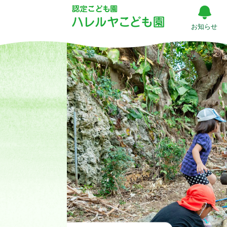
寄
贈
お知らせ
|
ハ
レ
ル
ヤ
こ
ど
も
園