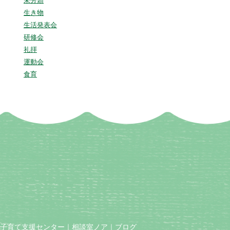
未分類
生き物
生活発表会
研修会
礼拝
運動会
食育
子育て支援センター
｜
相談室ノア
｜
ブログ