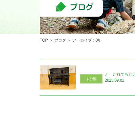
TOP
＞
ブログ
＞ アーカイブ : 0年
♬ だれでもピ
未分類
2023.09.01