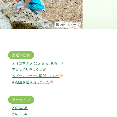
園内ビオトープ
園内ビオトープ
最近の投稿
オオゴマダラには◯◯がある！？
アロマでリラックス
ベビーマッサージ開催しました
45期生を送り出しました
アーカイブ
2025年6月
2025年5月