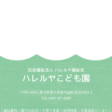
社会福祉法人 ハレルヤ福祉会
ハレルヤこども園
〒891-9301 鹿児島県大島郡与論町茶花2002-1
TEL 0997-97-4285
｜
施設案内
｜
園での生活
｜
子育て支援
｜
採用情報
｜
児童福祉センター
｜