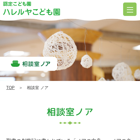
相
談
室
ノ
ア
|
ハ
レ
ル
TOP
＞ 相談室 ノア
ヤ
こ
相談室ノア
ど
も
園