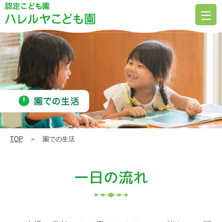
園
で
の
生
活
|
ハ
レ
ル
TOP
＞ 園での生活
ヤ
こ
一日の流れ
ど
も
園