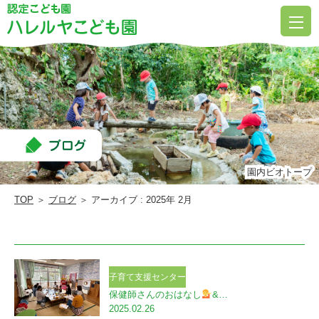
2025
2
月
|
ハ
レ
ル
ヤ
園内ビオトープ
園内ビオトープ
こ
TOP
＞
ブログ
＞ アーカイブ : 2025年 2月
ど
も
園
子育て支援センター
保健師さんのおはなし
&…
2025.02.26