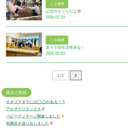
こ小連携
記念のさくらだよ
2025.02.10
こ小連携
第４５回生活発表会！
2025.02.03
1 / 1
1
最近の投稿
オオゴマダラには◯◯がある！？
アロマでリラックス
ベビーマッサージ開催しました
45期生を送り出しました