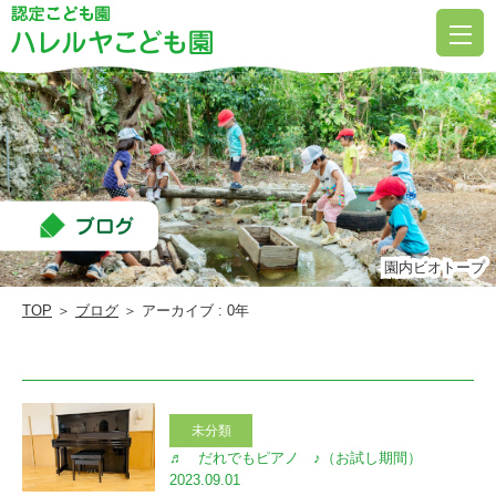
ス
ト
リ
ー
ト
ピ
ア
ノ
園内ビオトープ
園内ビオトープ
|
TOP
＞
ブログ
＞ アーカイブ : 0年
ハ
レ
ル
未分類
ヤ
♬ だれでもピアノ ♪（お試し期間）
こ
2023.09.01