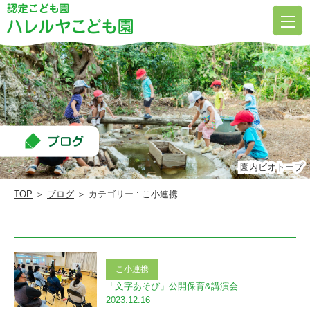
こ
小
連
携 Page
2
|
ハ
レ
園内ビオトープ
園内ビオトープ
ル
TOP
＞
ブログ
＞ カテゴリー : こ小連携
ヤ
こ
ど
こ小連携
も
「文字あそび」公開保育&講演会
園
2023.12.16