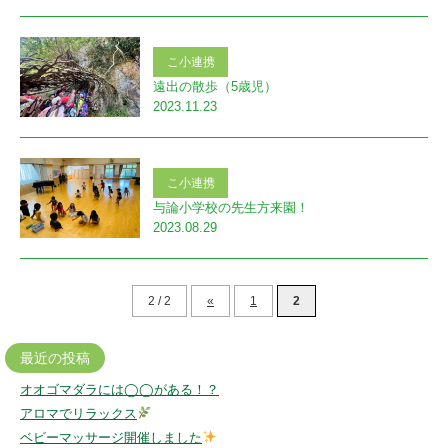
こ小連携
遠出の散歩（5歳児）
2023.11.23
こ小連携
与論小学校の先生方来園！
2023.08.29
2 / 2
«
1
2
最近の投稿
オオゴマダラには◯◯がある！？
アロマでリラックス
ベビーマッサージ開催しました