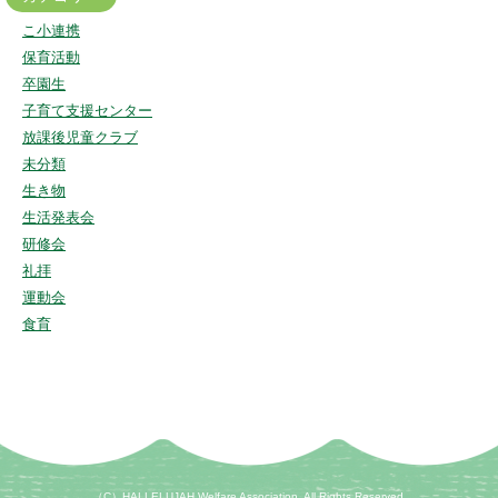
こ小連携
保育活動
卒園生
子育て支援センター
放課後児童クラブ
未分類
生き物
生活発表会
研修会
礼拝
運動会
食育
（C）HALLELUJAH Welfare Association. All Rights Reserved.