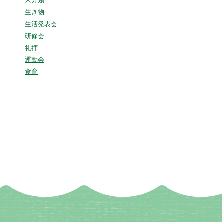
未分類
生き物
生活発表会
研修会
礼拝
運動会
食育