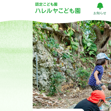
ブ
ロ
お知らせ
グ Page
5
|
ハ
レ
ル
ヤ
こ
ど
も
園