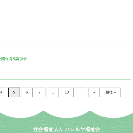
公開保育&講演会
4
5
6
7
...
10
...
»
最後 »
社会福祉法人 ハレルヤ福祉会