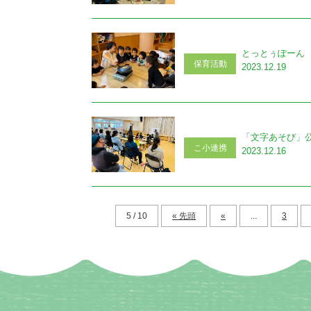
とっとぅぽーん
保育活動
2023.12.19
「文字あそび」
こ小連携
2023.12.16
5 / 10
« 先頭
«
...
3