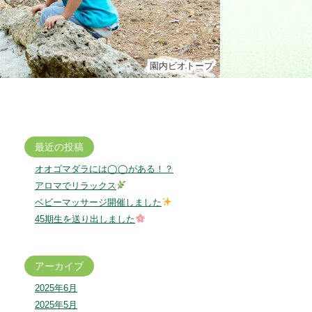
園内ビオトープ
園内ビオトープ
最近の投稿
オオゴマダラには◯◯がある！？
アロマでリラックス
ベビーマッサージ開催しました
45期生を送り出しました
アーカイブ
2025年6月
2025年5月