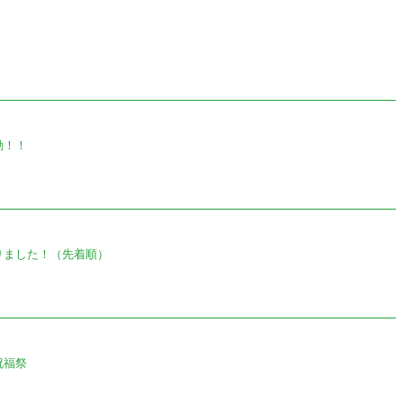
！
動！！
りました！（先着順）
祝福祭