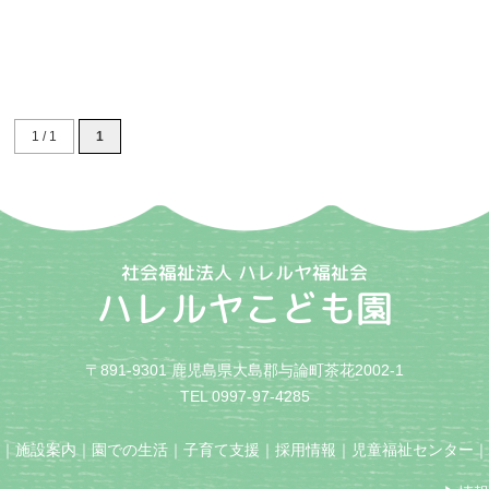
1 / 1
1
社会福祉法人 ハレルヤ福祉会
ハレルヤこども園
〒891-9301 鹿児島県大島郡与論町茶花2002-1
TEL 0997-97-4285
｜
施設案内
｜
園での生活
｜
子育て支援
｜
採用情報
｜
児童福祉センター
｜