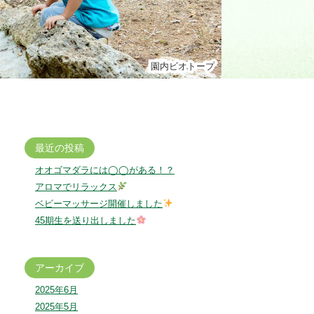
園内ビオトープ
園内ビオトープ
最近の投稿
オオゴマダラには◯◯がある！？
アロマでリラックス
ベビーマッサージ開催しました
45期生を送り出しました
アーカイブ
2025年6月
2025年5月