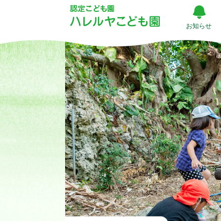
遠
出
お知らせ
の
散
歩
（5
歳
児）
|
ハ
レ
ル
ヤ
こ