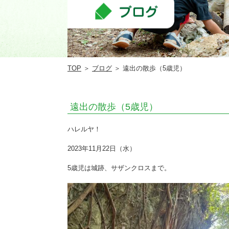
ど
も
園
TOP
＞
ブログ
＞ 遠出の散歩（5歳児）
遠出の散歩（5歳児）
ハレルヤ！
2023年11月22日（水）
5歳児は城跡、サザンクロスまで。