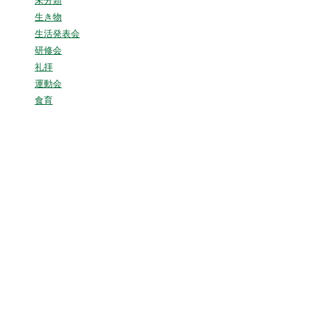
未分類
生き物
生活発表会
研修会
礼拝
運動会
食育