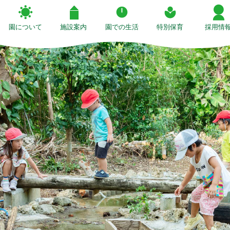
園について
施設案内
園での生活
特別保育
採用情