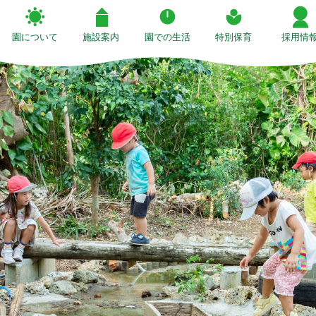
園について
施設案内
園での生活
特別保育
採用情
）