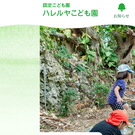
出
汁
お知らせ
研
究！！
（出
汁
っ
て
な
ぁ
に？？
|
ハ
レ