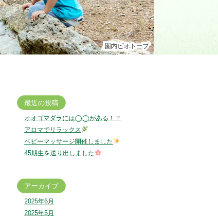
園内ビオトープ
園内ビオトープ
最近の投稿
オオゴマダラには◯◯がある！？
アロマでリラックス
ベビーマッサージ開催しました
45期生を送り出しました
アーカイブ
2025年6月
2025年5月