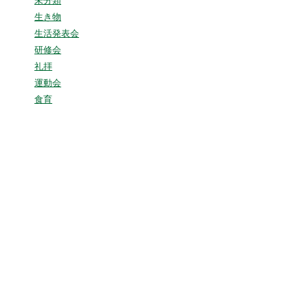
未分類
生き物
生活発表会
研修会
礼拝
運動会
食育