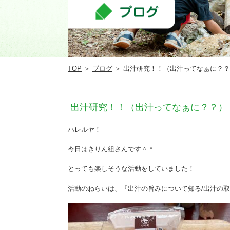
ル
ヤ
こ
ど
TOP
＞
ブログ
＞ 出汁研究！！（出汁ってなぁに？
も
園
出汁研究！！（出汁ってなぁに？？）
ハレルヤ！
今日はきりん組さんです＾＾
とっても楽しそうな活動をしていました！
活動のねらいは、『出汁の旨みについて知る/出汁の取