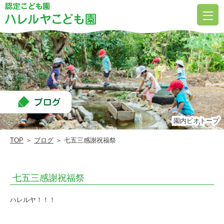
七
五
三
感
謝
祝
福
祭
園内ビオトープ
園内ビオトープ
|
TOP
＞
ブログ
＞ 七五三感謝祝福祭
ハ
レ
七五三感謝祝福祭
ル
ヤ
ハレルヤ！！！
こ